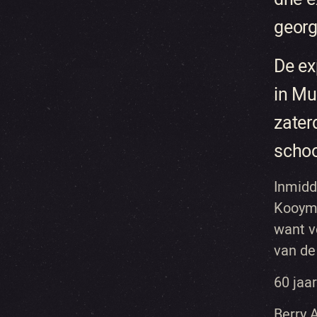
georg
De ex
in Mu
zater
schoo
Inmidd
Kooyma
want v
van de
60 jaar
Berry 