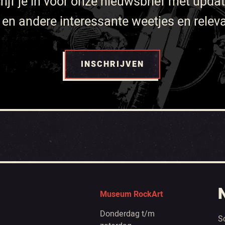
rijf je in voor onze nieuwsbrief met upda
en andere interessante weetjes en relev
INSCHRIJVEN
Museum RockArt
Donderdag t/m
S