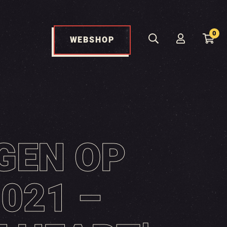
0
WEBSHOP
GEN OP
2021 –