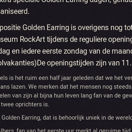
aniseerd.
positie Golden Earring is overigens nog to
seum RockArt tijdens de reguliere openin
dag en iedere eerste zondag van de maan
lvakanties)De openingstijden zijn van 11.
els is het ruim een half jaar geleden dat we het v
ns lazen. We merken dat het mensen nog steeds b
elen van zijn al bijna hun leven lang fan van de 
 twee oprichters is.
 Golden Earring, dat is behoorlijk uniek in de were
Albers, fan van het eerste uur merkt al geruime tij