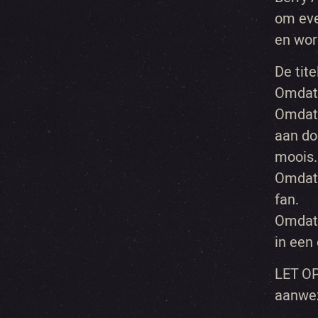
om eve
en wor
De tite
Omdat:
Omdat:
aan do
moois.
Omdat:
fan.
Omdat:
in een
LET OP
aanwez