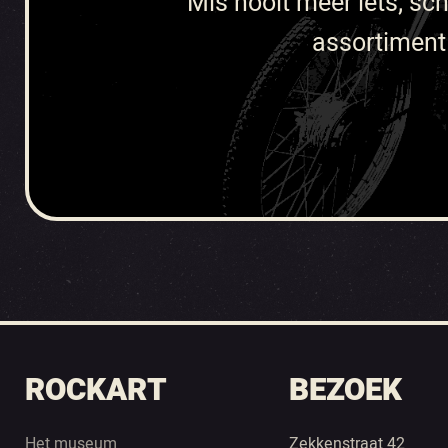
Mis nooit meer iets; sch
assortiment 
ROCKART
BEZOEK
Het museum
Zekkenstraat 42