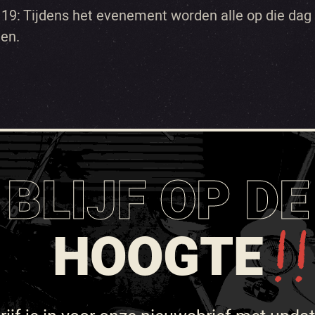
19: Tijdens het evenement worden alle op die dag
en.
BLIJF OP DE
HOOGTE