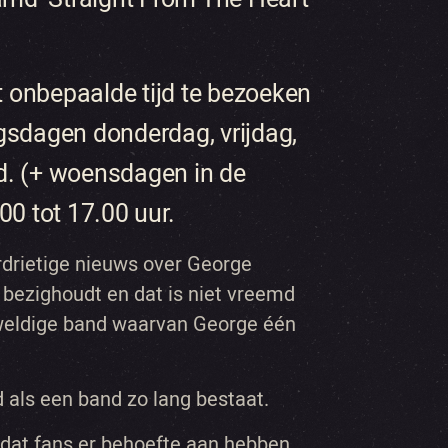
t onbepaalde tijd te bezoeken
gsdagen donderdag, vrijdag,
d. (+ woensdagen in de
00 tot 17.00 uur.
erdrietige nieuws over George
ezighoudt en dat is niet vreemd
geweldige band waarvan George één
ld als een band zo lang bestaat.
d dat fans er behoefte aan hebben