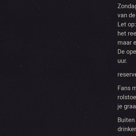
Zondag
van de
Let op
het re
maar e
De ope
uur.
reserv
Fans m
rolstoe
je graa
Buiten
drinke