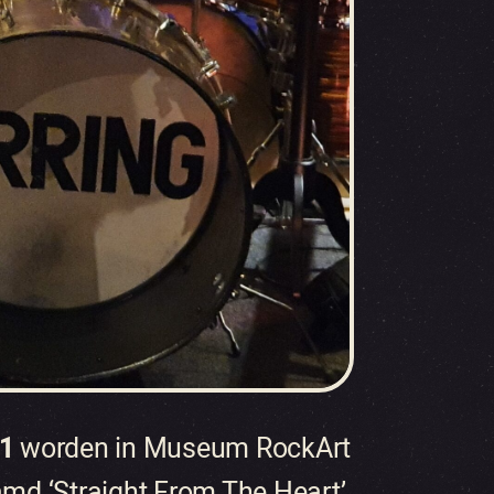
21
worden in Museum RockArt
amd ‘Straight From The Heart’