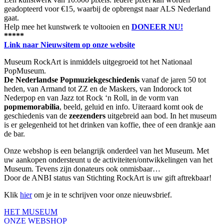
geadopteerd voor €15, waarbij de opbrengst naar ALS Nederland
gaat.
Help mee het kunstwerk te voltooien en
DONEER NU!
*****
Link naar Nieuwsitem op onze website
Museum RockArt is inmiddels uitgegroeid tot het Nationaal
PopMuseum.
De Nederlandse Popmuziekgeschiedenis
vanaf de jaren 50 tot
heden, van Armand tot ZZ en de Maskers, van Indorock tot
Nederpop en van Jazz tot Rock ‘n Roll, in de vorm van
popmemorabilia
, beeld, geluid en info. Uiteraard komt ook de
geschiedenis van de
zeezenders
uitgebreid aan bod.
In het museum
is er gelegenheid tot het drinken van koffie, thee of een drankje aan
de bar.
Onze webshop is een belangrijk onderdeel van het Museum. Met
uw aankopen ondersteunt u de activiteiten/ontwikkelingen van het
Museum. Tevens zijn donateurs ook onmisbaar…
Door de ANBI status van Stichting RockArt is uw gift aftrekbaar!
Klik
hier
om je in te schrijven voor onze nieuwsbrief.
HET MUSEUM
ONZE WEBSHOP